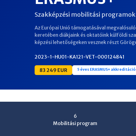
Szakképzési mobilitási programok
Az Európai Unió támogatásával megvalósuló
keretében diákjaink és oktatóink külföldi sz
képzési lehetőségeken vesznek részt Görög
2023-1-HU01-KA121-VET-000124841
83 249 EUR
5 éves ERASMUS+ akkreditáció
6
Mobilitási program