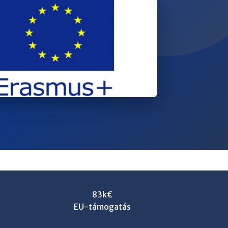
83k€
EU-támogatás