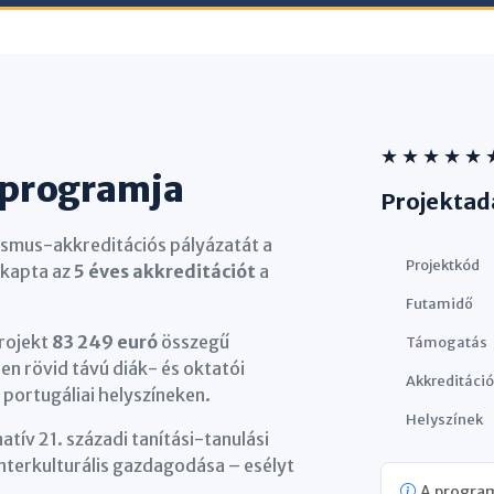
★ ★ ★ ★ ★ 
programja
Projektad
asmus-akkreditációs pályázatát a
Projektkód
gkapta az
5 éves akkreditációt
a
Futamidő
projekt
83 249 euró
összegű
Támogatás
n rövid távú diák- és oktatói
Akkreditáció
portugáliai helyszíneken.
Helyszínek
natív 21. századi tanítási-tanulási
interkulturális gazdagodása – esélyt
A program