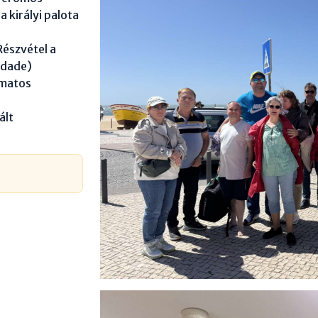
 királyi palota
Részvétel a
rdade)
amatos
ált