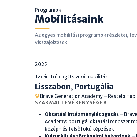
Programok
Mobilitásaink
Az egyes mobilitási programok részletei, te
visszajelzések.
2025
Tanári tréning
Oktatói mobilitás
Lisszabon, Portugália
Brave Generation Academy – Restelo Hub
SZAKMAI TEVÉKENYSÉGEK
Oktatási intézménylátogatás
– Brave
Academy: portugál oktatási rendszer m
közép- és felsőfokú képzések
Kulturális és történelmi helyszínek
– 