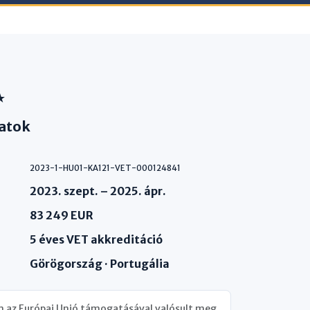
★
atok
2023-1-HU01-KA121-VET-000124841
2023. szept. – 2025. ápr.
83 249 EUR
5 éves VET akkreditáció
Görögország · Portugália
 az Európai Unió támogatásával valósult meg.