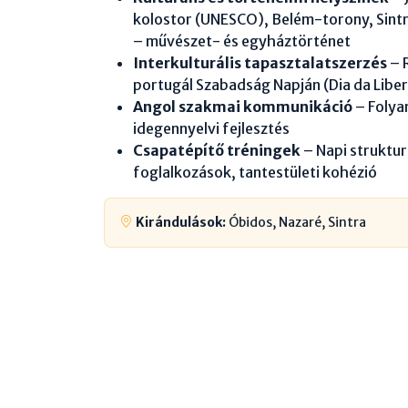
kolostor (UNESCO), Belém-torony, Sintra
– művészet- és egyháztörténet
Interkulturális tapasztalatszerzés
– 
portugál Szabadság Napján (Dia da Libe
Angol szakmai kommunikáció
– Foly
idegennyelvi fejlesztés
Csapatépítő tréningek
– Napi struktur
foglalkozások, tantestületi kohézió
Kirándulások:
Óbidos, Nazaré, Sintra