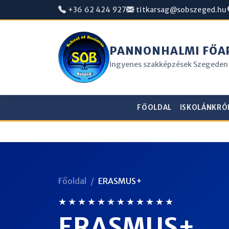
+36 62 424 927
titkarsag@sobszeged.hu
PANNONHALMI FŐAP
Ingyenes szakképzések Szegeden
FŐOLDAL
ISKOLÁNKRÓ
Főoldal
ERASMUS+
★ ★ ★ ★ ★ ★ ★ ★ ★ ★ ★ ★
ERASMUS+