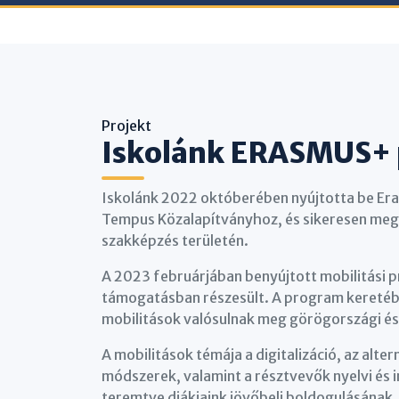
Projekt
Iskolánk ERASMUS+ 
Iskolánk 2022 októberében nyújtotta be Er
Tempus Közalapítványhoz, és sikeresen me
szakképzés területén.
A 2023 februárjában benyújtott mobilitási 
támogatásban részesült. A program keretébe
mobilitások valósulnak meg görögországi és 
A mobilitások témája a digitalizáció, az alter
módszerek, valamint a résztvevők nyelvi és 
teremtve diákjaink jövőbeli boldogulásának.