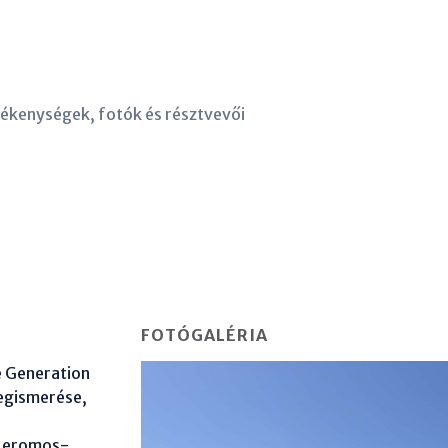
vékenységek, fotók és résztvevői
FOTÓGALÉRIA
 Generation
egismerése,
Jeromos-