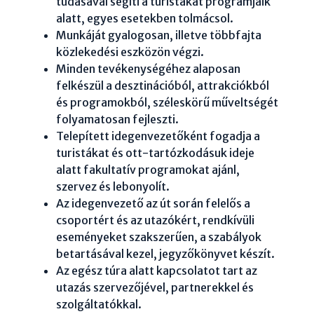
tudásával segíti a turistákat programjaik
alatt, egyes esetekben tolmácsol.
Munkáját gyalogosan, illetve többfajta
közlekedési eszközön végzi.
Minden tevékenységéhez alaposan
felkészül a desztinációból, attrakciókból
és programokból, széleskörű műveltségét
folyamatosan fejleszti.
Telepített idegenvezetőként fogadja a
turistákat és ott-tartózkodásuk ideje
alatt fakultatív programokat ajánl,
szervez és lebonyolít.
Az idegenvezető az út során felelős a
csoportért és az utazókért, rendkívüli
eseményeket szakszerűen, a szabályok
betartásával kezel, jegyzőkönyvet készít.
Az egész túra alatt kapcsolatot tart az
utazás szervezőjével, partnerekkel és
szolgáltatókkal.