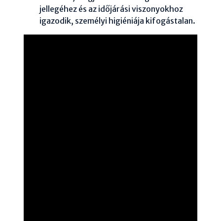
jellegéhez és az időjárási viszonyokhoz
igazodik, személyi higiéniája kifogástalan.