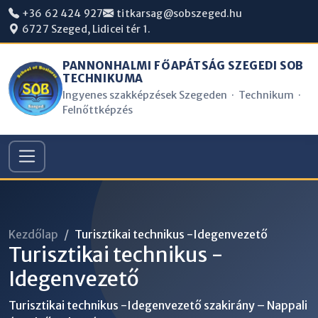
+36 62 424 927
titkarsag@sobszeged.hu
6727 Szeged, Lidicei tér 1.
PANNONHALMI FŐAPÁTSÁG SZEGEDI SOB
TECHNIKUMA
Ingyenes szakképzések Szegeden · Technikum ·
Felnőttképzés
Kezdőlap
Turisztikai technikus -Idegenvezető
Turisztikai technikus -
Idegenvezető
Turisztikai technikus -Idegenvezető szakirány – Nappali