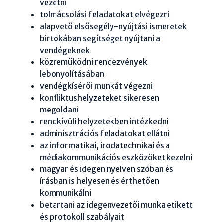
vezetni
tolmácsolási feladatokat elvégezni
alapvető elsősegély-nyújtási ismeretek
birtokában segítséget nyújtani a
vendégeknek
közreműködni rendezvények
lebonyolításában
vendégkísérői munkát végezni
konfliktushelyzeteket sikeresen
megoldani
rendkívüli helyzetekben intézkedni
adminisztrációs feladatokat ellátni
az informatikai, irodatechnikai és a
médiakommunikációs eszközöket kezelni
magyar és idegen nyelven szóban és
írásban is helyesen és érthetően
kommunikálni
betartani az idegenvezetői munka etikett
és protokoll szabályait