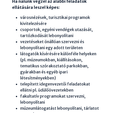
Ha nálunk végzel az alábbi feladatok
ellátására leszel képes:
városnézések, turisztikai programok
kivitelezésére
csoportok, egyéni vendégek utazását,
tartózkodását lebonyolítani
vezetéseket önállóan szervezni és
lebonyolítani egy adott területen
látogatók kísérésére különféle helyeken
(pl. múzeumokban, kiállításokon,
tematikus szórakoztató parkokban,
gyárakban és egyéb ipari
létesítményekben)
telepített idegenvezetői feladatokat
ellátni pl. üdülőövezetekben
fakultatív programokat szervezni,
lebonyolítani
múzeumlátogatást lebonyolítani, tárlatot