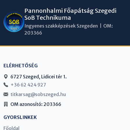
Pannonhalmi Főapátság Szegedi
SoB Technikuma
Ingyenes szakképzések Szegeden | OM:
203366
ELÉRHETŐSÉG
6727 Szeged, Lidicei tér 1.
+36 62 424 927
titkarsag@sobszeged.hu
OM azonosító: 203366
GYORSLINKEK
Főoldal