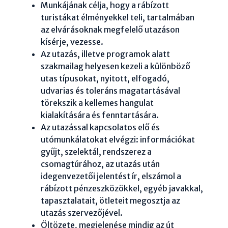
Munkájának célja, hogy a rábízott
turistákat élményekkel teli, tartalmában
az elvárásoknak megfelelő utazáson
kísérje, vezesse.
Az utazás, illetve programok alatt
szakmailag helyesen kezeli a különböző
utas típusokat, nyitott, elfogadó,
udvarias és toleráns magatartásával
törekszik a kellemes hangulat
kialakítására és fenntartására.
Az utazással kapcsolatos elő és
utómunkálatokat elvégzi: információkat
gyűjt, szelektál, rendszerez a
csomagtúrához, az utazás után
idegenvezetői jelentést ír, elszámol a
rábízott pénzeszközökkel, egyéb javakkal,
tapasztalatait, ötleteit megosztja az
utazás szervezőjével.
Öltözete, megjelenése mindig az út