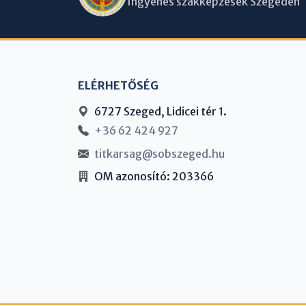
Ingyenes szakképzések Szegeden
ELÉRHETŐSÉG
6727 Szeged, Lidicei tér 1.
+36 62 424 927
titkarsag@sobszeged.hu
OM azonosító: 203366