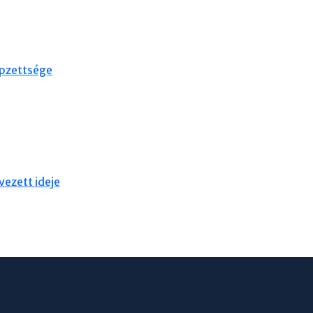
épzettsége
vezett ideje