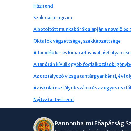
Házirend
Szakmai program
A betöltött munkakörök alapján a nevelő és
Oktatók végzettsége, szakképzettsége
A tanulók le- és kimaradásával, évfolyam is
A tanórán kívüli egyéb foglalkozások igény
Az osztályozó vizsga tantárgyankénti, évfol
Az iskolai osztályok száma és az egyes oszt
Nyitvatartási rend
Pannonhalmi Főapátság S