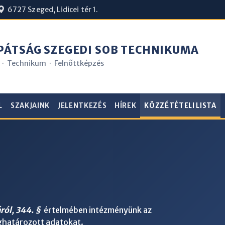
6727 Szeged, Lidicei tér 1.
ÁTSÁG SZEGEDI SOB TECHNIKUMA
 · Technikum · Felnőttképzés
L
SZAKJAINK
JELENTKEZÉS
HÍREK
KÖZZÉTÉTELI LISTA
ról, 344. §
értelmében intézményünk az
ghatározott adatokat.