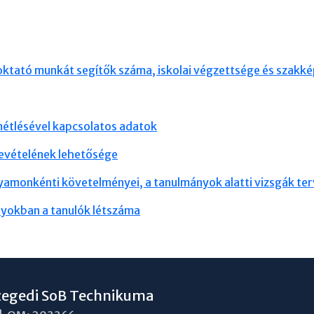
 oktató munkát segítők száma, iskolai végzettsége és szakk
métlésével kapcsolatos adatok
bevételének lehetősége
yamonkénti követelményei, a tanulmányok alatti vizsgák ter
ályokban a tanulók létszáma
zegedi SoB Technikuma